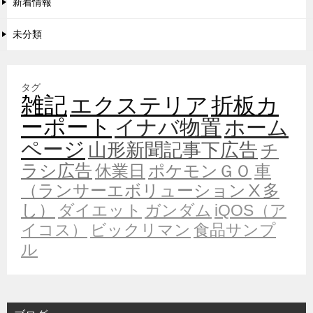
新着情報
未分類
タグ
雑記
エクステリア
折板カ
ーポート
イナバ物置
ホーム
ページ
山形新聞記事下広告
チ
ラシ広告
休業日
ポケモンＧＯ
車
（ランサーエボリューションⅩ多
し）
ダイエット
ガンダム
iQOS（ア
イコス）
ビックリマン
食品サンプ
ル