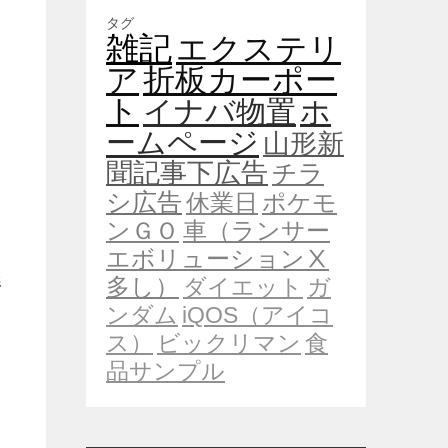
タグ
雑記
エクステリ
ア
折板カーポー
ト
イナバ物置
ホ
ームページ
山形新
聞記事下広告
チラ
シ広告
休業日
ポケモ
ンＧＯ
車（ランサー
エボリューションⅩ
多し）
ダイエット
ガ
形
ンダム
iQOS（アイコ
ス）
ビックリマン
食
品サンプル