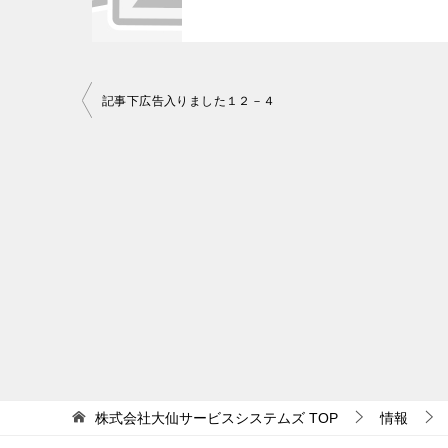
記事下広告入りました１２－４
投
稿
ナ
ビ
ゲ
ー
シ
ョ
ン
株式会社大仙サービスシステムズ
TOP
情報