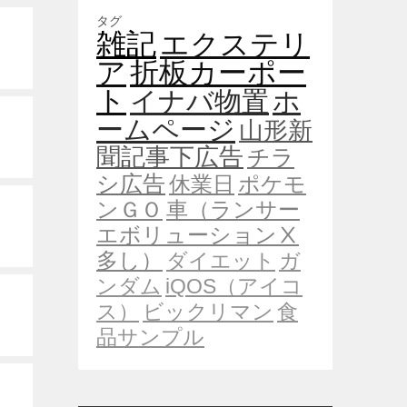
タグ
雑記
エクステリ
ア
折板カーポー
ト
イナバ物置
ホ
ームページ
山形新
聞記事下広告
チラ
シ広告
休業日
ポケモ
ンＧＯ
車（ランサー
エボリューションⅩ
多し）
ダイエット
ガ
ンダム
iQOS（アイコ
ス）
ビックリマン
食
品サンプル