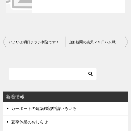
いよいよ明日チラシ折込です！
山形新聞の楽天ＶＳ日ハム戦告知広告に載りました＾＾
投
稿
ナ
ビ
ゲ
ー
シ
新着情報
ョ
ン
カーポートの建築確認申請いろいろ
夏季休業のおしらせ