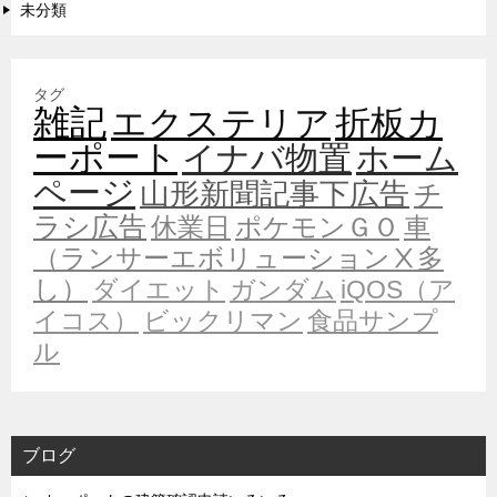
未分類
タグ
雑記
エクステリア
折板カ
ーポート
イナバ物置
ホーム
ページ
山形新聞記事下広告
チ
ラシ広告
休業日
ポケモンＧＯ
車
（ランサーエボリューションⅩ多
し）
ダイエット
ガンダム
iQOS（ア
イコス）
ビックリマン
食品サンプ
ル
ブログ