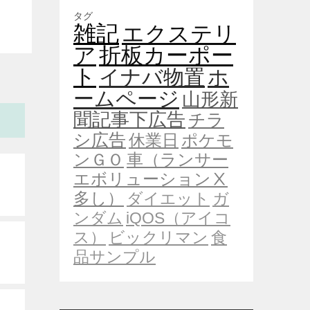
タグ
雑記
エクステリ
ア
折板カーポー
ト
イナバ物置
ホ
ームページ
山形新
聞記事下広告
チラ
シ広告
休業日
ポケモ
ンＧＯ
車（ランサー
エボリューションⅩ
多し）
ダイエット
ガ
ンダム
iQOS（アイコ
ス）
ビックリマン
食
品サンプル