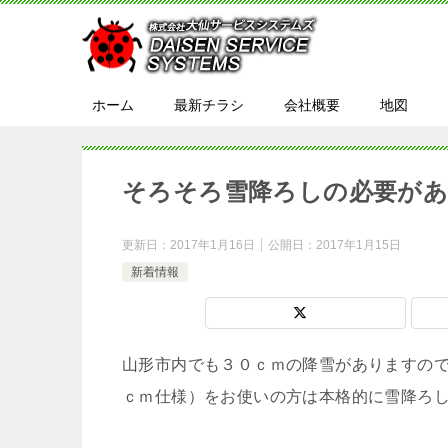
ホーム
最新チラシ
会社概要
地図
そろそろ雪降ろしの必要があ
更新日：
2017年1月16日
公開日：
2017年1月15日
新着情報
山形市内でも３０ｃｍの降雪がありますの
ｃｍ仕様）をお使いの方は本格的に雪降ろ