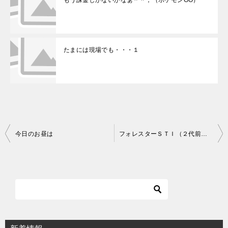
たまには現場でも・・・１
今日のお昼は
フォレスターＳＴＩ（２代前の車）
投
稿
ナ
ビ
ゲ
ー
シ