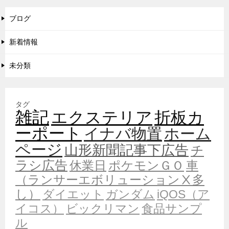
ブログ
新着情報
未分類
タグ
雑記
エクステリア
折板カ
ーポート
イナバ物置
ホーム
ページ
山形新聞記事下広告
チ
ラシ広告
休業日
ポケモンＧＯ
車
（ランサーエボリューションⅩ多
し）
ダイエット
ガンダム
iQOS（ア
イコス）
ビックリマン
食品サンプ
ル