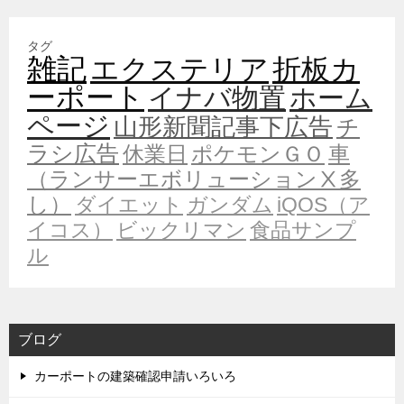
タグ
雑記
エクステリア
折板カ
ーポート
イナバ物置
ホーム
ページ
山形新聞記事下広告
チ
ラシ広告
休業日
ポケモンＧＯ
車
（ランサーエボリューションⅩ多
し）
ダイエット
ガンダム
iQOS（ア
イコス）
ビックリマン
食品サンプ
ル
ブログ
カーポートの建築確認申請いろいろ