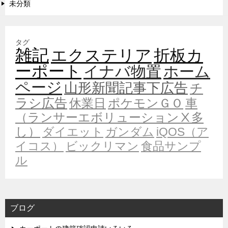
未分類
タグ
雑記
エクステリア
折板カ
ーポート
イナバ物置
ホーム
ページ
山形新聞記事下広告
チ
ラシ広告
休業日
ポケモンＧＯ
車
（ランサーエボリューションⅩ多
し）
ダイエット
ガンダム
iQOS（ア
イコス）
ビックリマン
食品サンプ
ル
ブログ