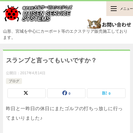
メニュー
山形、宮城を中心にカーポート等のエクステリア販売施工しており
ます。
スランプと言ってもいいですか？
公開日：
2017年4月14日
ブログ
0
0
昨日と一昨日の休日にまたゴルフの打ちっ放しに行っ
てまいりました♪