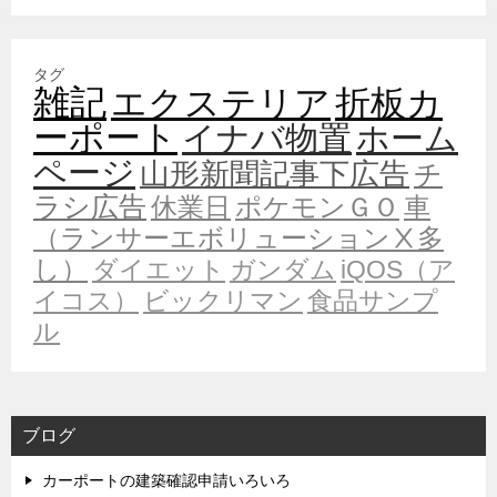
タグ
雑記
エクステリア
折板カ
ーポート
イナバ物置
ホーム
ページ
山形新聞記事下広告
チ
ラシ広告
休業日
ポケモンＧＯ
車
（ランサーエボリューションⅩ多
し）
ダイエット
ガンダム
iQOS（ア
イコス）
ビックリマン
食品サンプ
ル
ブログ
カーポートの建築確認申請いろいろ