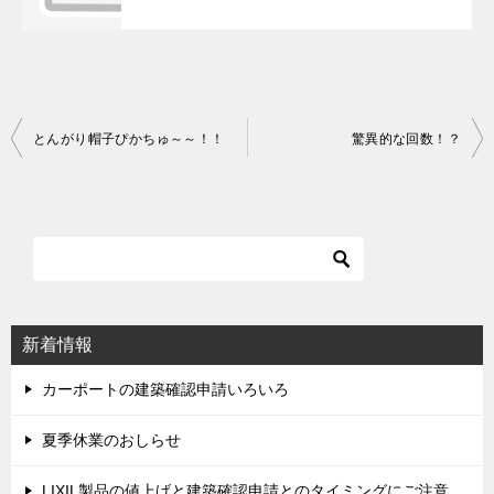
とんがり帽子ぴかちゅ～～！！
驚異的な回数！？
投
稿
ナ
ビ
ゲ
ー
シ
新着情報
ョ
ン
カーポートの建築確認申請いろいろ
夏季休業のおしらせ
LIXIL製品の値上げと建築確認申請とのタイミングにご注意