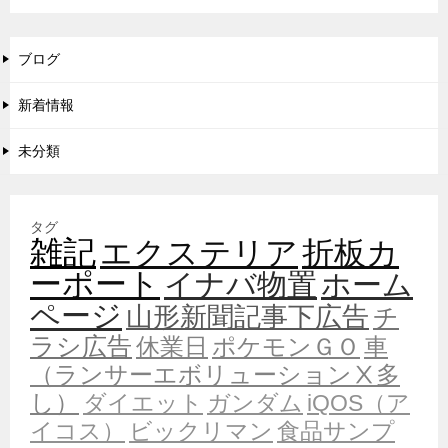
ブログ
新着情報
未分類
タグ
雑記
エクステリア
折板カ
ーポート
イナバ物置
ホーム
ページ
山形新聞記事下広告
チ
ラシ広告
休業日
ポケモンＧＯ
車
（ランサーエボリューションⅩ多
し）
ダイエット
ガンダム
iQOS（ア
イコス）
ビックリマン
食品サンプ