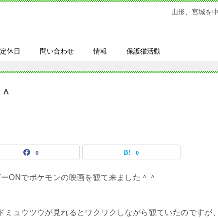
山形、宮城を
定休日
問い合わせ
情報
保護猫活動
＾
0
0
ーONでポケモンの映画を観て来ました＾＾
ドミュウツウが見れるとワクワクしながら観ていたのですが