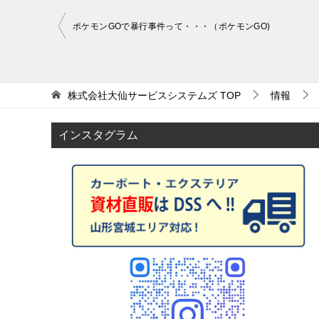
ポケモンGOで暴行事件って・・・（ポケモンGO)
投
稿
ナ
株式会社大仙サービスシステムズ
TOP
情報
ビ
ゲ
インスタグラム
ー
シ
ョ
ン