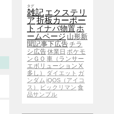
タグ
雑記
エクステリ
ア
折板カーポー
ト
イナバ物置
ホ
ームページ
山形新
聞記事下広告
チラ
シ広告
休業日
ポケモ
ンＧＯ
車（ランサー
エボリューションⅩ
多し）
ダイエット
ガ
ンダム
iQOS（アイコ
ス）
ビックリマン
食
品サンプル