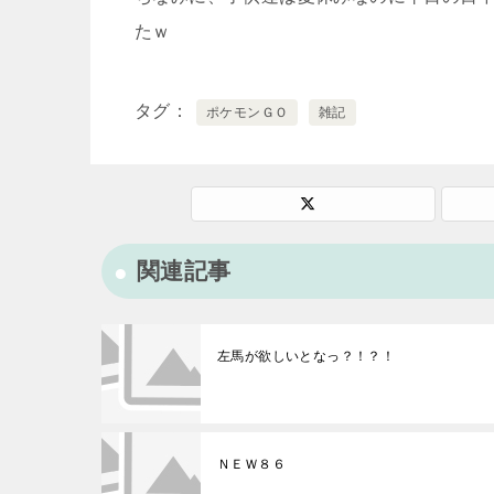
たｗ
タグ
ポケモンＧＯ
雑記
関連記事
左馬が欲しいとなっ？！？！
ＮＥＷ８６