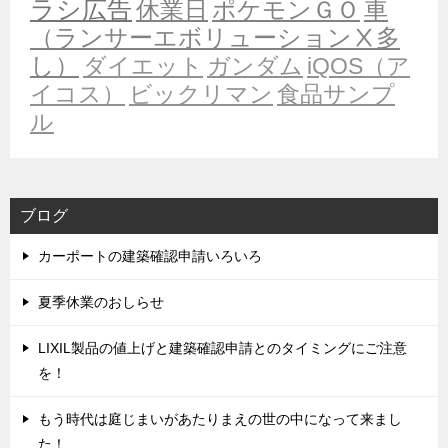
ラシ広告
休業日
ポケモンＧＯ
車
（ランサーエボリューションⅩ多
し）
ダイエット
ガンダム
iQOS（ア
イコス）
ビックリマン
食品サンプ
ル
ブログ
カーポートの建築確認申請いろいろ
夏季休業のおしらせ
LIXIL製品の値上げと建築確認申請とのタイミングにご注意
を！
もう時代は庭じまいがあたりまえの世の中になって来まし
た！