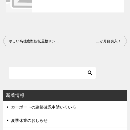
珍しい高強度型折板屋根サンルームだったので・・・（現場写真）
二か月目突入！
投
稿
ナ
ビ
ゲ
ー
シ
新着情報
ョ
ン
カーポートの建築確認申請いろいろ
夏季休業のおしらせ