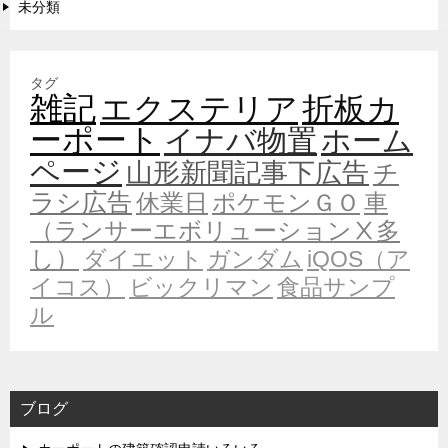
未分類
タグ
雑記
エクステリア
折板カ
ーポート
イナバ物置
ホーム
ページ
山形新聞記事下広告
チ
ラシ広告
休業日
ポケモンＧＯ
車
（ランサーエボリューションⅩ多
し）
ダイエット
ガンダム
iQOS（ア
イコス）
ビックリマン
食品サンプ
ル
ブログ