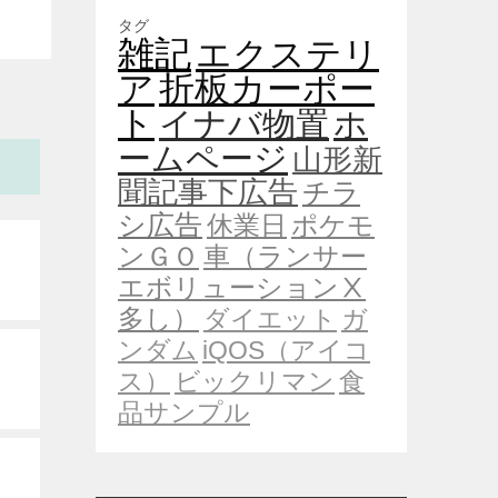
タグ
雑記
エクステリ
ア
折板カーポー
ト
イナバ物置
ホ
ームページ
山形新
聞記事下広告
チラ
シ広告
休業日
ポケモ
ンＧＯ
車（ランサー
エボリューションⅩ
多し）
ダイエット
ガ
ンダム
iQOS（アイコ
ス）
ビックリマン
食
品サンプル