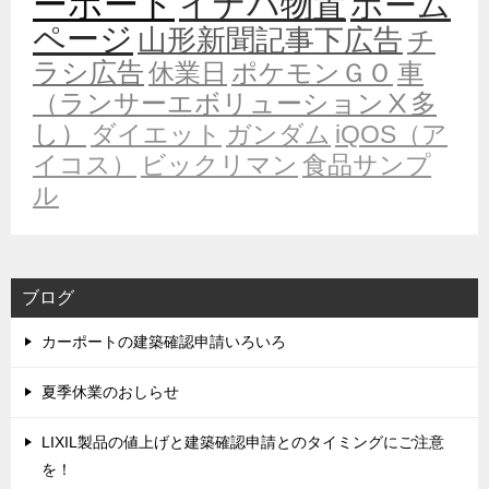
ーポート
イナバ物置
ホーム
ページ
山形新聞記事下広告
チ
ラシ広告
休業日
ポケモンＧＯ
車
（ランサーエボリューションⅩ多
し）
ダイエット
ガンダム
iQOS（ア
イコス）
ビックリマン
食品サンプ
ル
ブログ
カーポートの建築確認申請いろいろ
夏季休業のおしらせ
LIXIL製品の値上げと建築確認申請とのタイミングにご注意
を！