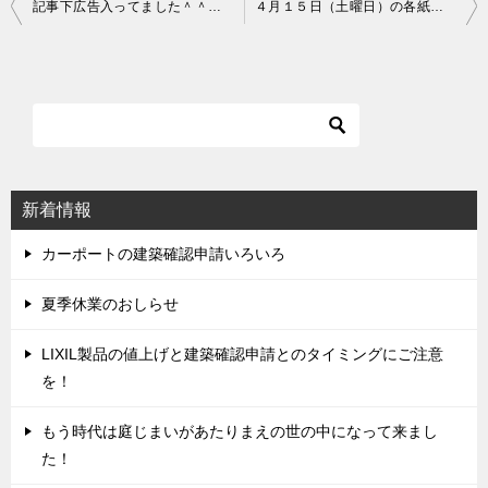
記事下広告入ってました＾＾；４－１
４月１５日（土曜日）の各紙朝刊にチラシを折り込みます！
投
稿
ナ
ビ
ゲ
ー
シ
新着情報
ョ
ン
カーポートの建築確認申請いろいろ
夏季休業のおしらせ
LIXIL製品の値上げと建築確認申請とのタイミングにご注意
を！
もう時代は庭じまいがあたりまえの世の中になって来まし
た！