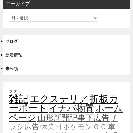
アーカイブ
ブログ
新着情報
未分類
タグ
雑記
エクステリア
折板カ
ーポート
イナバ物置
ホーム
ページ
山形新聞記事下広告
チ
ラシ広告
休業日
ポケモンＧＯ
車