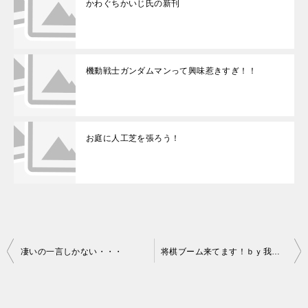
かわぐちかいじ氏の新刊
機動戦士ガンダムマンって興味惹きすぎ！！
お庭に人工芝を張ろう！
凄いの一言しかない・・・
将棋ブーム来てます！ｂｙ我が家
投
稿
ナ