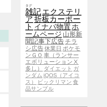
タグ
雑記
エクステリ
ア
折板カーポー
ト
イナバ物置
ホ
ームページ
山形新
聞記事下広告
チラ
シ広告
休業日
ポケモ
ンＧＯ
車（ランサー
エボリューションⅩ
多し）
ダイエット
ガ
ンダム
iQOS（アイコ
ス）
ビックリマン
食
品サンプル