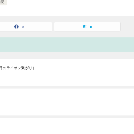
雑記
0
0
月のライオン繋がり）