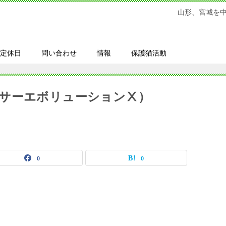
山形、宮城を
定休日
問い合わせ
情報
保護猫活動
サーエボリューションⅩ）
0
0
～