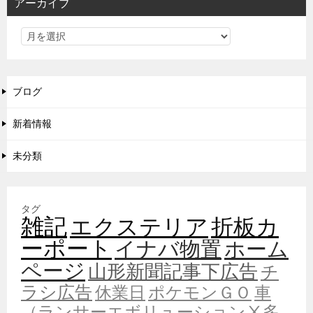
アーカイブ
ブログ
新着情報
未分類
タグ
雑記
エクステリア
折板カ
ーポート
イナバ物置
ホーム
ページ
山形新聞記事下広告
チ
ラシ広告
休業日
ポケモンＧＯ
車
（ランサーエボリューションⅩ多