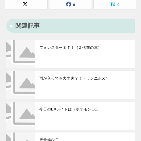
0
0
関連記事
フォレスターＳＴＩ（２代前の車）
雨が入っても大丈夫？！（ランエボⅩ）
今日のEXレイドは（ポケモンGO)
悪天候な日