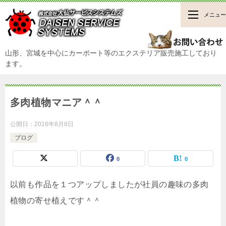
メニュー
山形、宮城を中心にカーポート等のエクステリア販売施工しており
ます。
多肉植物マニア＾＾
公開日：
2016年8月8日
ブログ
0
0
以前も作品を１つアップしましたが社員の趣味の多肉
植物の寄せ植えです＾＾