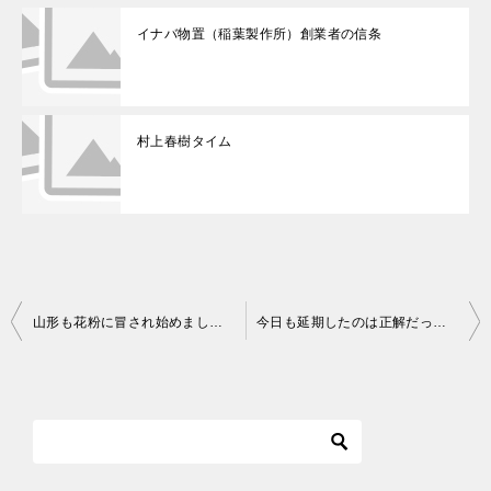
イナバ物置（稲葉製作所）創業者の信条
村上春樹タイム
山形も花粉に冒され始めましたね＾＾；
今日も延期したのは正解だったのか？
投
稿
ナ
ビ
ゲ
ー