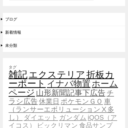
ブログ
新着情報
未分類
タグ
雑記
エクステリア
折板カ
ーポート
イナバ物置
ホーム
ページ
山形新聞記事下広告
チ
ラシ広告
休業日
ポケモンＧＯ
車
（ランサーエボリューションⅩ多
し）
ダイエット
ガンダム
iQOS（ア
イコス）
ビックリマン
食品サンプ