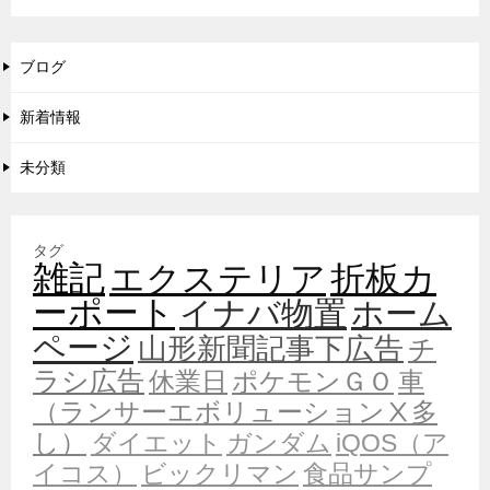
ブログ
新着情報
未分類
タグ
雑記
エクステリア
折板カ
ーポート
イナバ物置
ホーム
ページ
山形新聞記事下広告
チ
ラシ広告
休業日
ポケモンＧＯ
車
（ランサーエボリューションⅩ多
し）
ダイエット
ガンダム
iQOS（ア
イコス）
ビックリマン
食品サンプ