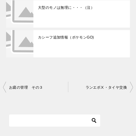
大型のモノは無理に・・・（泣）
カシーフ追加情報（ポケモンGO)
お庭の管理 その３
ランエボⅩ・タイヤ交換
投
稿
ナ
ビ
ゲ
ー