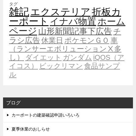
タグ
雑記
エクステリア
折板カ
ーポート
イナバ物置
ホーム
ページ
山形新聞記事下広告
チ
ラシ広告
休業日
ポケモンＧＯ
車
（ランサーエボリューションⅩ多
し）
ダイエット
ガンダム
iQOS（ア
イコス）
ビックリマン
食品サンプ
ル
ブログ
カーポートの建築確認申請いろいろ
夏季休業のおしらせ