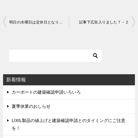
明日の水曜日は定休日となります
記事下広告入りました７－２
投
稿
ナ
ビ
ゲ
ー
シ
新着情報
ョ
ン
カーポートの建築確認申請いろいろ
夏季休業のおしらせ
LIXIL製品の値上げと建築確認申請とのタイミングにご注意
を！