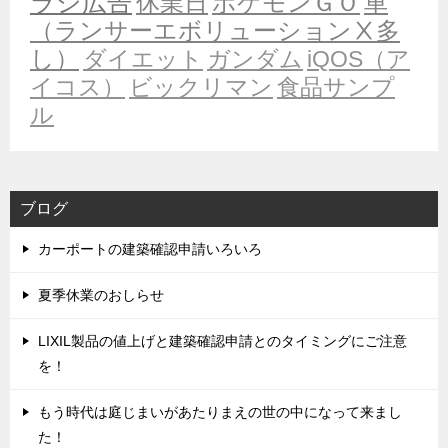
ラシ広告
休業日
ポケモンＧＯ
車
（ランサーエボリューションⅩ多
し）
ダイエット
ガンダム
iQOS（ア
イコス）
ビックリマン
食品サンプ
ル
ブログ
カーポートの建築確認申請いろいろ
夏季休業のおしらせ
LIXIL製品の値上げと建築確認申請とのタイミングにご注意
を！
もう時代は庭じまいがあたりまえの世の中になって来まし
た！