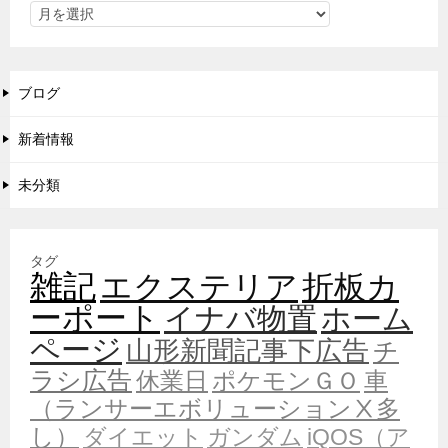
ブログ
新着情報
未分類
タグ
雑記
エクステリア
折板カ
ーポート
イナバ物置
ホーム
ページ
山形新聞記事下広告
チ
ラシ広告
休業日
ポケモンＧＯ
車
（ランサーエボリューションⅩ多
し）
ダイエット
ガンダム
iQOS（ア