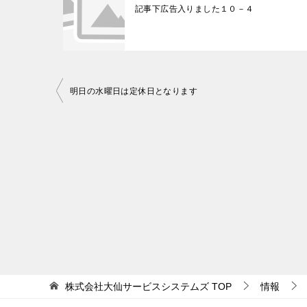
記事下広告入りました１０－４
明日の水曜日は定休日となります
投
稿
ナ
ビ
ゲ
ー
シ
ョ
ン
株式会社大仙サービスシステムズ
TOP
情報