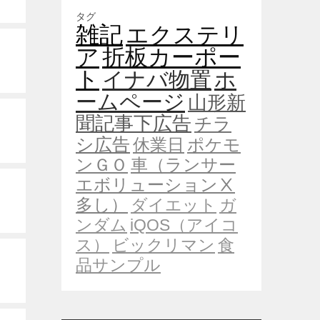
タグ
雑記
エクステリ
ア
折板カーポー
ト
イナバ物置
ホ
ームページ
山形新
聞記事下広告
チラ
シ広告
休業日
ポケモ
ンＧＯ
車（ランサー
エボリューションⅩ
多し）
ダイエット
ガ
ンダム
iQOS（アイコ
ス）
ビックリマン
食
品サンプル