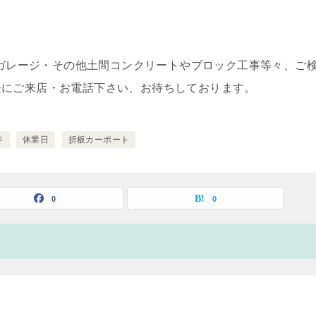
ナバガレージ・その他土間コンクリートやブロック工事等々、ご
軽にご来店・お電話下さい、お待ちしております。
ジ
休業日
折板カーポート
0
0