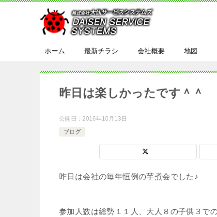
ホーム
最新チラシ
会社概要
地図
昨日は楽しかったです＾＾
公開日：
2016年10月13日
ブログ
昨日は会社の毎年恒例の芋煮会でした♪
参加人数は総勢１１人、大人８の子供３で