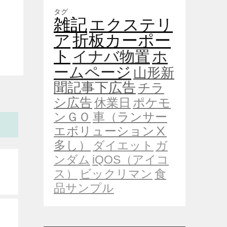
タグ
雑記
エクステリ
ア
折板カーポー
ト
イナバ物置
ホ
ームページ
山形新
聞記事下広告
チラ
シ広告
休業日
ポケモ
ンＧＯ
車（ランサー
エボリューションⅩ
多し）
ダイエット
ガ
ンダム
iQOS（アイコ
ス）
ビックリマン
食
品サンプル