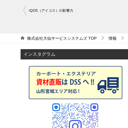
iQOS（アイコス）の影響力
投
稿
ナ
株式会社大仙サービスシステムズ
TOP
情報
ビ
ゲ
インスタグラム
ー
シ
ョ
ン