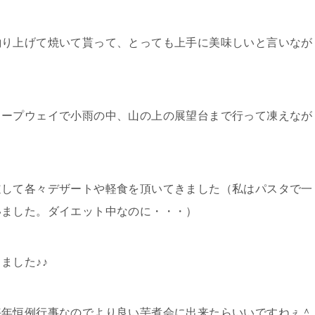
釣り上げて焼いて貰って、とっても上手に美味しいと言いなが
ロープウェイで小雨の中、山の上の展望台まで行って凍えなが
道して各々デザートや軽食を頂いてきました（私はパスタで一
いました。ダイエット中なのに・・・）
ました♪♪
毎年恒例行事なのでより良い芋煮会に出来たらいいですねぇ＾