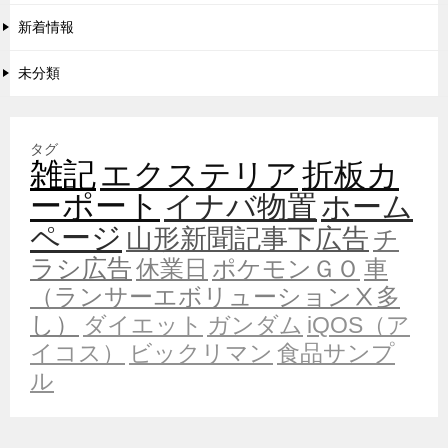
新着情報
未分類
タグ
雑記
エクステリア
折板カ
ーポート
イナバ物置
ホーム
ページ
山形新聞記事下広告
チ
ラシ広告
休業日
ポケモンＧＯ
車
（ランサーエボリューションⅩ多
し）
ダイエット
ガンダム
iQOS（ア
イコス）
ビックリマン
食品サンプ
ル