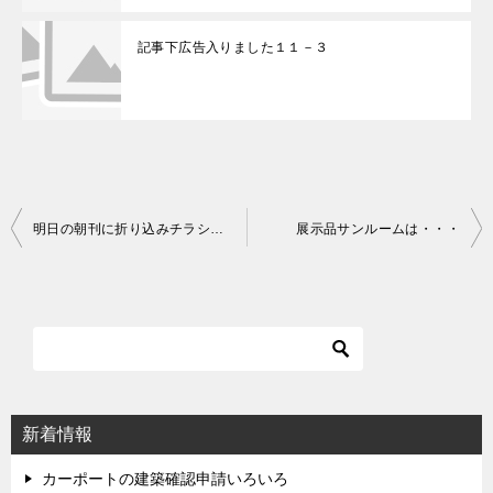
記事下広告入りました１１－３
明日の朝刊に折り込みチラシ入ります♪
展示品サンルームは・・・
投
稿
ナ
ビ
ゲ
ー
シ
新着情報
ョ
ン
カーポートの建築確認申請いろいろ