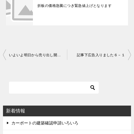
折板の価格急騰につき緊急値上げとなります
いよいよ明日から売り出し開始です！
記事下広告入りました６－１
投
稿
ナ
ビ
ゲ
ー
シ
新着情報
ョ
ン
カーポートの建築確認申請いろいろ