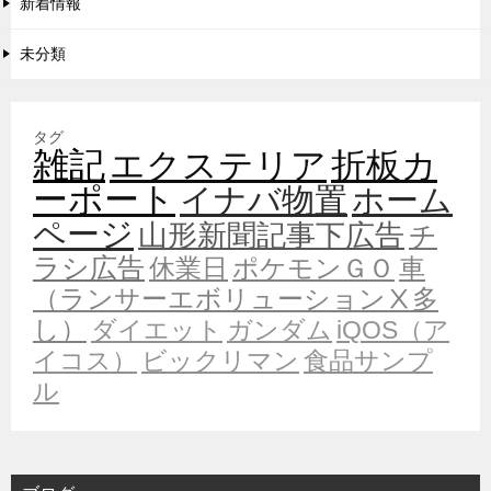
新着情報
未分類
タグ
雑記
エクステリア
折板カ
ーポート
イナバ物置
ホーム
ページ
山形新聞記事下広告
チ
ラシ広告
休業日
ポケモンＧＯ
車
（ランサーエボリューションⅩ多
し）
ダイエット
ガンダム
iQOS（ア
イコス）
ビックリマン
食品サンプ
ル