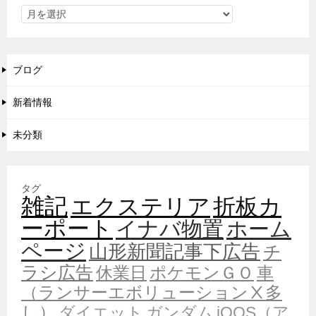
ブログ
新着情報
未分類
タグ
雑記
エクステリア
折板カ
ーポート
イナバ物置
ホーム
ページ
山形新聞記事下広告
チ
ラシ広告
休業日
ポケモンＧＯ
車
（ランサーエボリューションⅩ多
し）
ダイエット
ガンダム
iQOS（ア