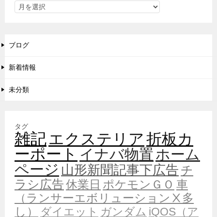
ブログ
新着情報
未分類
タグ
雑記
エクステリア
折板カ
ーポート
イナバ物置
ホーム
ページ
山形新聞記事下広告
チ
ラシ広告
休業日
ポケモンＧＯ
車
（ランサーエボリューションⅩ多
し）
ダイエット
ガンダム
iQOS（ア