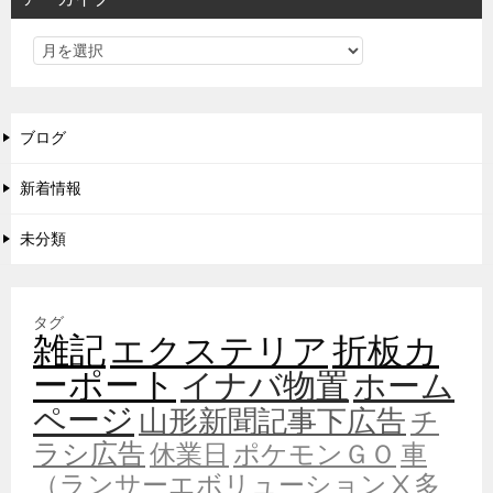
ブログ
新着情報
未分類
タグ
雑記
エクステリア
折板カ
ーポート
イナバ物置
ホーム
ページ
山形新聞記事下広告
チ
ラシ広告
休業日
ポケモンＧＯ
車
（ランサーエボリューションⅩ多