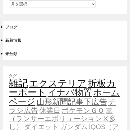
ブログ
新着情報
未分類
タグ
雑記
エクステリア
折板カ
ーポート
イナバ物置
ホーム
ページ
山形新聞記事下広告
チ
ラシ広告
休業日
ポケモンＧＯ
車
（ランサーエボリューションⅩ多
し）
ダイエット
ガンダム
iQOS（ア