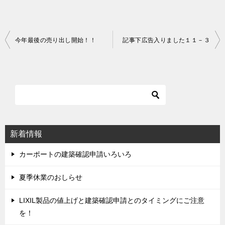
今年最後の売り出し開始！！
記事下広告入りました１１－３
投
稿
ナ
ビ
ゲ
ー
シ
新着情報
ョ
ン
カーポートの建築確認申請いろいろ
夏季休業のおしらせ
LIXIL製品の値上げと建築確認申請とのタイミングにご注意
を！