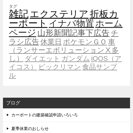
タグ
雑記
エクステリア
折板カ
ーポート
イナバ物置
ホーム
ページ
山形新聞記事下広告
チ
ラシ広告
休業日
ポケモンＧＯ
車
（ランサーエボリューションⅩ多
し）
ダイエット
ガンダム
iQOS（ア
イコス）
ビックリマン
食品サンプ
ル
ブログ
カーポートの建築確認申請いろいろ
夏季休業のおしらせ