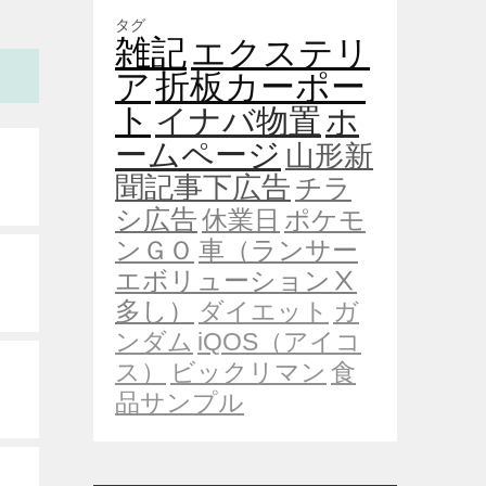
タグ
雑記
エクステリ
ア
折板カーポー
ト
イナバ物置
ホ
ームページ
山形新
聞記事下広告
チラ
シ広告
休業日
ポケモ
ンＧＯ
車（ランサー
エボリューションⅩ
多し）
ダイエット
ガ
ンダム
iQOS（アイコ
ス）
ビックリマン
食
品サンプル