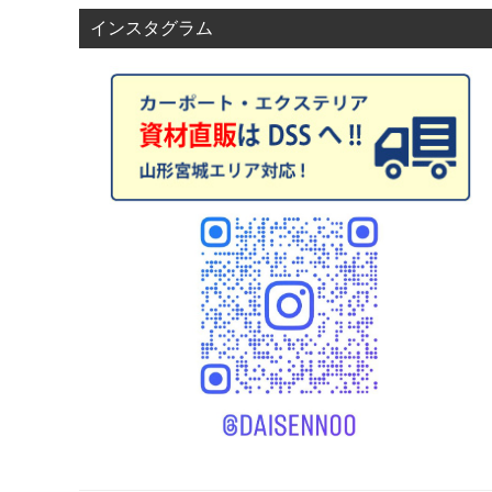
ゲ
インスタグラム
ー
シ
ョ
ン