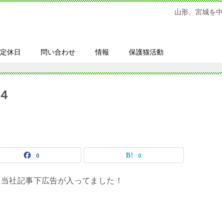
山形、宮城を
定休日
問い合わせ
情報
保護猫活動
４
0
0
に当社記事下広告が入ってました！