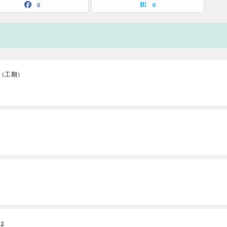
0
0
（工期）
は