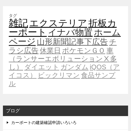
タグ
雑記
エクステリア
折板カ
ーポート
イナバ物置
ホーム
ページ
山形新聞記事下広告
チ
ラシ広告
休業日
ポケモンＧＯ
車
（ランサーエボリューションⅩ多
し）
ダイエット
ガンダム
iQOS（ア
イコス）
ビックリマン
食品サンプ
ル
ブログ
カーポートの建築確認申請いろいろ