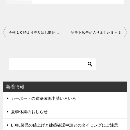
今朝１０時より売り出し開始いたしております！
記事下広告が入りました８－３
投
稿
ナ
ビ
ゲ
ー
シ
新着情報
ョ
ン
カーポートの建築確認申請いろいろ
夏季休業のおしらせ
LIXIL製品の値上げと建築確認申請とのタイミングにご注意