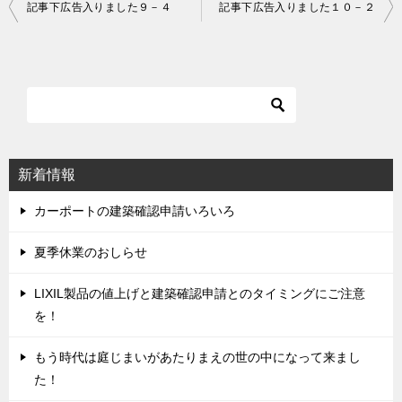
記事下広告入りました９－４
記事下広告入りました１０－２
投
稿
ナ
ビ
ゲ
ー
シ
新着情報
ョ
ン
カーポートの建築確認申請いろいろ
夏季休業のおしらせ
LIXIL製品の値上げと建築確認申請とのタイミングにご注意
を！
もう時代は庭じまいがあたりまえの世の中になって来まし
た！