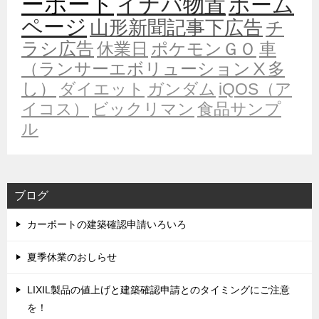
ーポート
イナバ物置
ホーム
ページ
山形新聞記事下広告
チ
ラシ広告
休業日
ポケモンＧＯ
車
（ランサーエボリューションⅩ多
し）
ダイエット
ガンダム
iQOS（ア
イコス）
ビックリマン
食品サンプ
ル
ブログ
カーポートの建築確認申請いろいろ
夏季休業のおしらせ
LIXIL製品の値上げと建築確認申請とのタイミングにご注意
を！