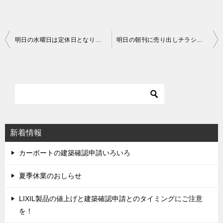
明日の水曜日は定休日となります＾＾
明日の朝刊に売り出しチラシが折り込まれます＾＾
投
稿
ナ
ビ
ゲ
ー
シ
新着情報
ョ
ン
カーポートの建築確認申請いろいろ
夏季休業のおしらせ
LIXIL製品の値上げと建築確認申請とのタイミングにご注意
を！