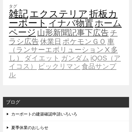
タグ
雑記
エクステリア
折板カ
ーポート
イナバ物置
ホーム
ページ
山形新聞記事下広告
チ
ラシ広告
休業日
ポケモンＧＯ
車
（ランサーエボリューションⅩ多
し）
ダイエット
ガンダム
iQOS（ア
イコス）
ビックリマン
食品サンプ
ル
ブログ
カーポートの建築確認申請いろいろ
夏季休業のおしらせ