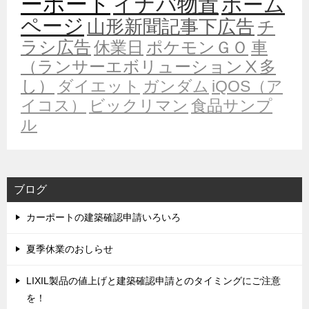
ーポート
イナバ物置
ホーム
ページ
山形新聞記事下広告
チ
ラシ広告
休業日
ポケモンＧＯ
車
（ランサーエボリューションⅩ多
し）
ダイエット
ガンダム
iQOS（ア
イコス）
ビックリマン
食品サンプ
ル
ブログ
カーポートの建築確認申請いろいろ
夏季休業のおしらせ
LIXIL製品の値上げと建築確認申請とのタイミングにご注意
を！