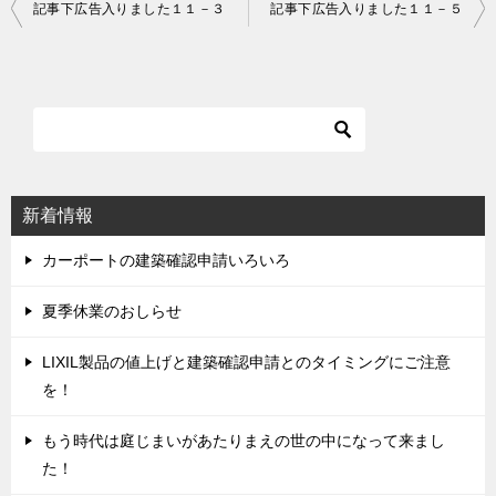
記事下広告入りました１１－３
記事下広告入りました１１－５
投
稿
ナ
ビ
ゲ
ー
シ
新着情報
ョ
ン
カーポートの建築確認申請いろいろ
夏季休業のおしらせ
LIXIL製品の値上げと建築確認申請とのタイミングにご注意
を！
もう時代は庭じまいがあたりまえの世の中になって来まし
た！