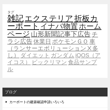
タグ
雑記
エクステリア
折板カ
ーポート
イナバ物置
ホーム
ページ
山形新聞記事下広告
チ
ラシ広告
休業日
ポケモンＧＯ
車
（ランサーエボリューションⅩ多
し）
ダイエット
ガンダム
iQOS（ア
イコス）
ビックリマン
食品サンプ
ル
ブログ
カーポートの建築確認申請いろいろ