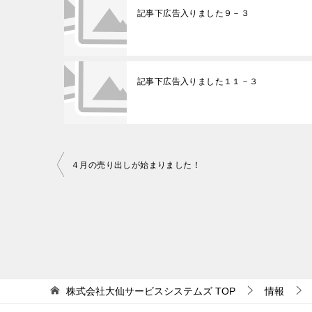
記事下広告入りました９－３
記事下広告入りました１１－３
４月の売り出しが始まりました！
投
稿
ナ
ビ
ゲ
ー
株式会社大仙サービスシステムズ
TOP
情報
シ