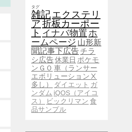
タグ
雑記
エクステリ
ア
折板カーポー
ト
イナバ物置
ホ
ームページ
山形新
聞記事下広告
チラ
シ広告
休業日
ポケモ
ンＧＯ
車（ランサー
エボリューションⅩ
多し）
ダイエット
ガ
ンダム
iQOS（アイコ
ス）
ビックリマン
食
品サンプル