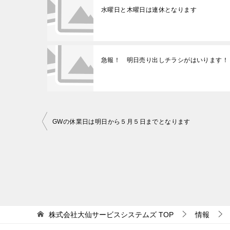
水曜日と木曜日は連休となります
急報！ 明日売り出しチラシがはいります！
GWの休業日は明日から５月５日までとなります
投
稿
ナ
ビ
ゲ
ー
株式会社大仙サービスシステムズ
TOP
情報
シ