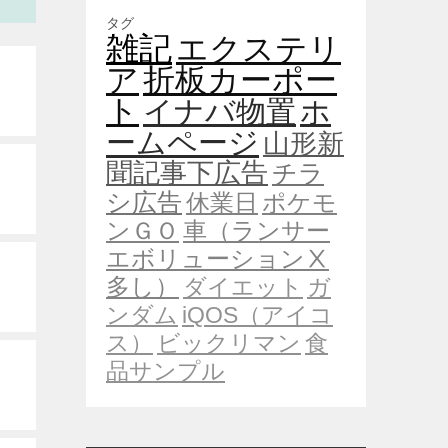
タグ
雑記
エクステリ
ア
折板カーポー
ト
イナバ物置
ホ
ームページ
山形新
聞記事下広告
チラ
シ広告
休業日
ポケモ
ンＧＯ
車（ランサー
エボリューションⅩ
多し）
ダイエット
ガ
ンダム
iQOS（アイコ
ス）
ビックリマン
食
品サンプル