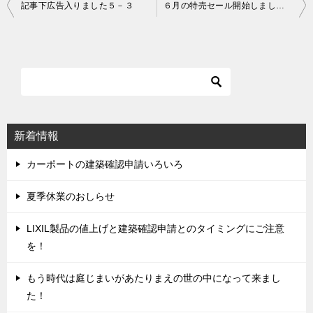
記事下広告入りました５－３
６月の特売セール開始しました！
投
稿
ナ
ビ
ゲ
ー
シ
新着情報
ョ
ン
カーポートの建築確認申請いろいろ
夏季休業のおしらせ
LIXIL製品の値上げと建築確認申請とのタイミングにご注意
を！
もう時代は庭じまいがあたりまえの世の中になって来まし
た！