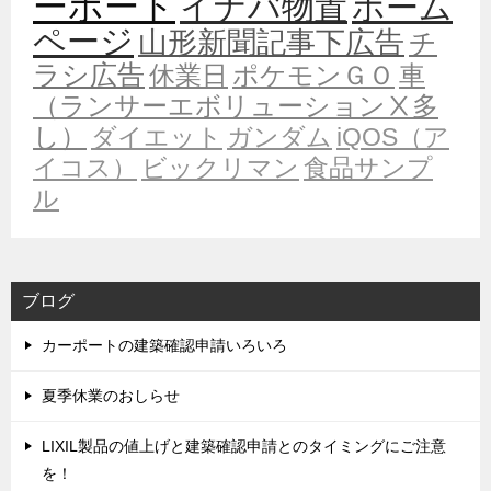
ーポート
イナバ物置
ホーム
ページ
山形新聞記事下広告
チ
ラシ広告
休業日
ポケモンＧＯ
車
（ランサーエボリューションⅩ多
し）
ダイエット
ガンダム
iQOS（ア
イコス）
ビックリマン
食品サンプ
ル
ブログ
カーポートの建築確認申請いろいろ
夏季休業のおしらせ
LIXIL製品の値上げと建築確認申請とのタイミングにご注意
を！