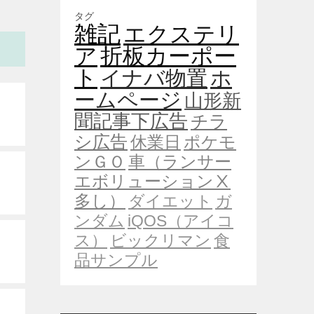
タグ
雑記
エクステリ
ア
折板カーポー
ト
イナバ物置
ホ
ームページ
山形新
聞記事下広告
チラ
シ広告
休業日
ポケモ
ンＧＯ
車（ランサー
エボリューションⅩ
多し）
ダイエット
ガ
ンダム
iQOS（アイコ
ス）
ビックリマン
食
品サンプル