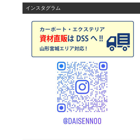
ゲ
インスタグラム
ー
シ
ョ
ン