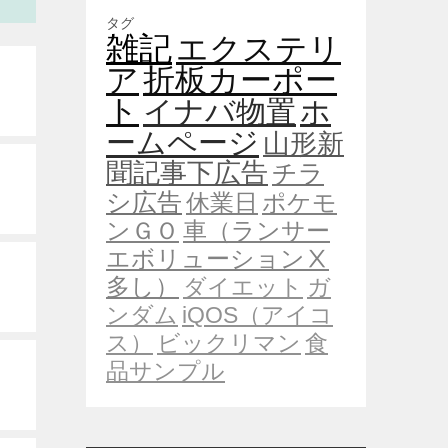
タグ
雑記
エクステリ
ア
折板カーポー
ト
イナバ物置
ホ
ームページ
山形新
聞記事下広告
チラ
シ広告
休業日
ポケモ
ンＧＯ
車（ランサー
エボリューションⅩ
多し）
ダイエット
ガ
ンダム
iQOS（アイコ
ス）
ビックリマン
食
品サンプル