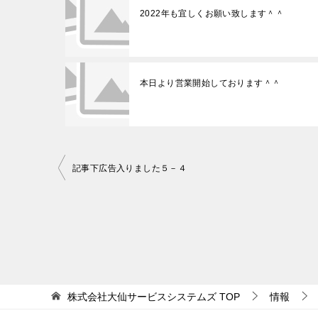
2022年も宜しくお願い致します＾＾
本日より営業開始しております＾＾
記事下広告入りました５－４
投
稿
ナ
ビ
ゲ
ー
株式会社大仙サービスシステムズ
TOP
情報
シ