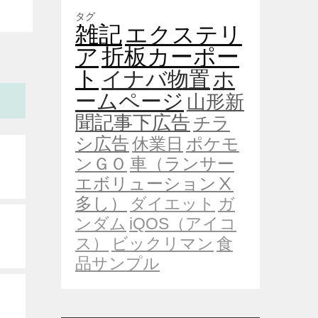
タグ
雑記
エクステリ
ア
折板カーポー
ト
イナバ物置
ホ
ームページ
山形新
聞記事下広告
チラ
シ広告
休業日
ポケモ
ンＧＯ
車（ランサー
エボリューションⅩ
多し）
ダイエット
ガ
ンダム
iQOS（アイコ
ス）
ビックリマン
食
品サンプル