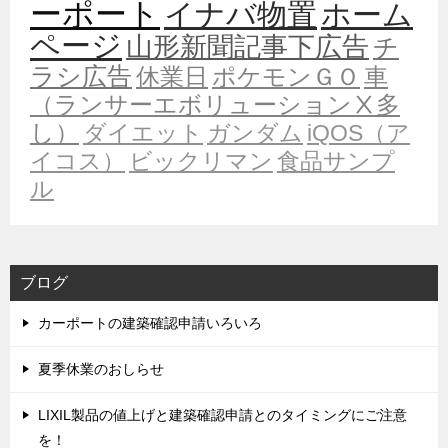
ーポート
イナバ物置
ホーム
ページ
山形新聞記事下広告
チ
ラシ広告
休業日
ポケモンＧＯ
車
（ランサーエボリューションⅩ多
し）
ダイエット
ガンダム
iQOS（ア
イコス）
ビックリマン
食品サンプ
ル
ブログ
カーポートの建築確認申請いろいろ
夏季休業のおしらせ
LIXIL製品の値上げと建築確認申請とのタイミングにご注意
を！