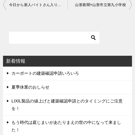
今日から新人バイトさん入りました＾＾
山形新聞×山形市立第九小学校
投
稿
ナ
ビ
ゲ
ー
シ
新着情報
ョ
ン
カーポートの建築確認申請いろいろ
夏季休業のおしらせ
LIXIL製品の値上げと建築確認申請とのタイミングにご注意
を！
もう時代は庭じまいがあたりまえの世の中になって来まし
た！