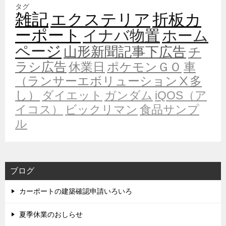
タグ
雑記
エクステリア
折板カ
ーポート
イナバ物置
ホーム
ページ
山形新聞記事下広告
チ
ラシ広告
休業日
ポケモンＧＯ
車
（ランサーエボリューションⅩ多
し）
ダイエット
ガンダム
iQOS（ア
イコス）
ビックリマン
食品サンプ
ル
ブログ
カーポートの建築確認申請いろいろ
夏季休業のおしらせ