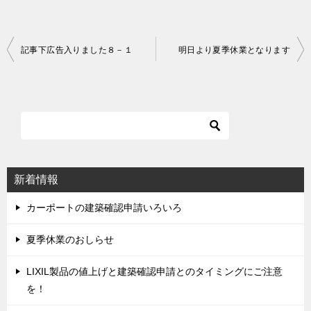
記事下広告入りました８－１
明日より夏季休業となります
投
稿
ナ
ビ
ゲ
ー
シ
新着情報
ョ
ン
カーポートの建築確認申請いろいろ
夏季休業のおしらせ
LIXIL製品の値上げと建築確認申請とのタイミングにご注意
を！