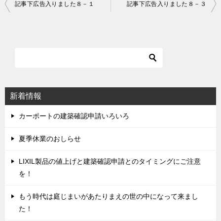
記事下広告入りました８－１
記事下広告入りました８－３
投
稿
ナ
ビ
ゲ
ー
シ
新着情報
ョ
ン
カーポートの建築確認申請いろいろ
夏季休業のおしらせ
LIXIL製品の値上げと建築確認申請とのタイミングにご注意
を！
もう時代は庭じまいがあたりまえの世の中になって来まし
た！