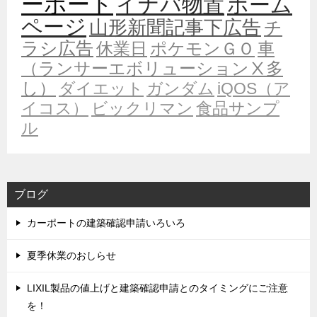
ーポート
イナバ物置
ホーム
ページ
山形新聞記事下広告
チ
ラシ広告
休業日
ポケモンＧＯ
車
（ランサーエボリューションⅩ多
し）
ダイエット
ガンダム
iQOS（ア
イコス）
ビックリマン
食品サンプ
ル
ブログ
カーポートの建築確認申請いろいろ
夏季休業のおしらせ
LIXIL製品の値上げと建築確認申請とのタイミングにご注意
を！