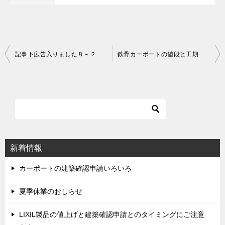
記事下広告入りました８－２
鉄骨カーポートの値段と工期について
投
稿
ナ
ビ
ゲ
ー
シ
新着情報
ョ
ン
カーポートの建築確認申請いろいろ
夏季休業のおしらせ
LIXIL製品の値上げと建築確認申請とのタイミングにご注意