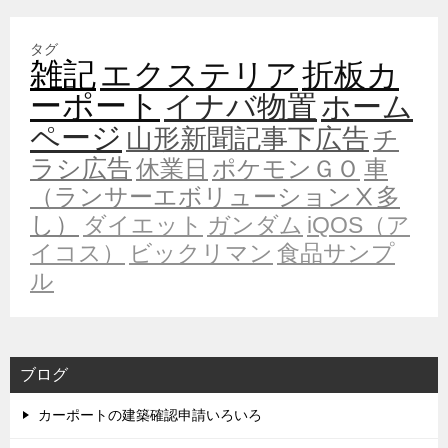
タグ
雑記
エクステリア
折板カ
ーポート
イナバ物置
ホーム
ページ
山形新聞記事下広告
チ
ラシ広告
休業日
ポケモンＧＯ
車
（ランサーエボリューションⅩ多
し）
ダイエット
ガンダム
iQOS（ア
イコス）
ビックリマン
食品サンプ
ル
ブログ
カーポートの建築確認申請いろいろ