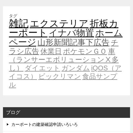
タグ
雑記
エクステリア
折板カ
ーポート
イナバ物置
ホーム
ページ
山形新聞記事下広告
チ
ラシ広告
休業日
ポケモンＧＯ
車
（ランサーエボリューションⅩ多
し）
ダイエット
ガンダム
iQOS（ア
イコス）
ビックリマン
食品サンプ
ル
ブログ
カーポートの建築確認申請いろいろ