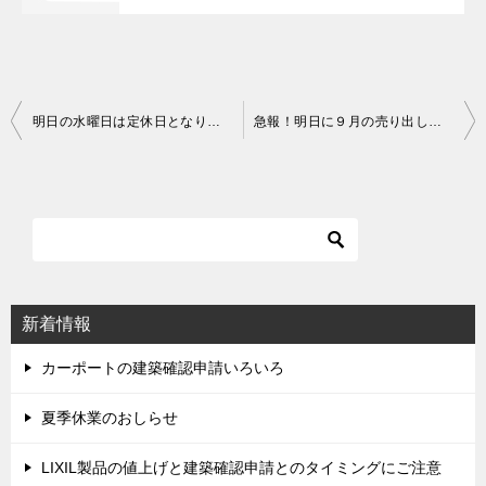
明日の水曜日は定休日となります
急報！明日に９月の売り出し広告を入れます！！
投
稿
ナ
ビ
ゲ
ー
シ
新着情報
ョ
ン
カーポートの建築確認申請いろいろ
夏季休業のおしらせ
LIXIL製品の値上げと建築確認申請とのタイミングにご注意