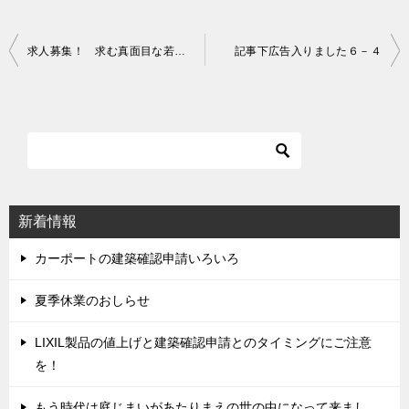
求人募集！ 求む真面目な若人よ！！
記事下広告入りました６－４
投
稿
ナ
ビ
ゲ
ー
シ
新着情報
ョ
ン
カーポートの建築確認申請いろいろ
夏季休業のおしらせ
LIXIL製品の値上げと建築確認申請とのタイミングにご注意
を！
もう時代は庭じまいがあたりまえの世の中になって来まし