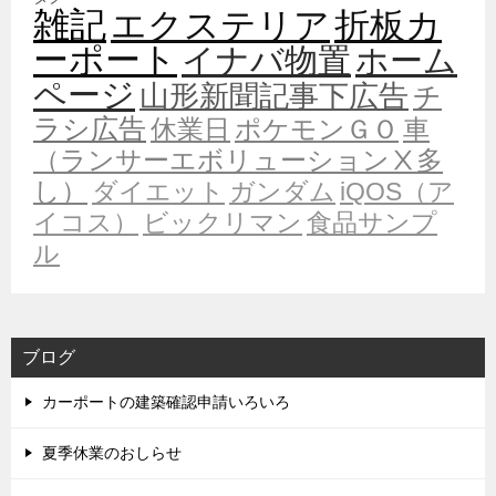
雑記
エクステリア
折板カ
ーポート
イナバ物置
ホーム
ページ
山形新聞記事下広告
チ
ラシ広告
休業日
ポケモンＧＯ
車
（ランサーエボリューションⅩ多
し）
ダイエット
ガンダム
iQOS（ア
イコス）
ビックリマン
食品サンプ
ル
ブログ
カーポートの建築確認申請いろいろ
夏季休業のおしらせ